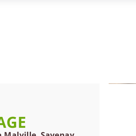
AGE
à Malville, Savenay,