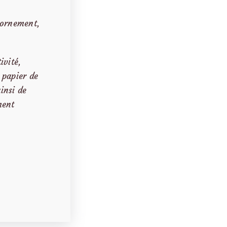
’ornement,
ivité,
 papier de
ainsi de
ment