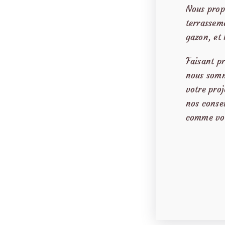
Nous propo
terrassem
gazon, et 
Faisant pr
nous somm
votre proj
nos consei
comme vou