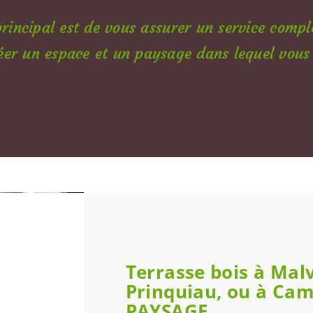
principal est de vous assurer un service comple
éer un espace et un paysage dans lequel vous
Terrasse bois à Malv
Prinquiau, ou à Ca
PAYSAGE.