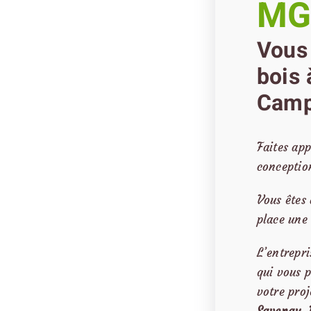
MG
Vous 
bois 
Camp
Faites app
conception
Vous êtes 
place un
L’entrepr
qui vous p
votre proj