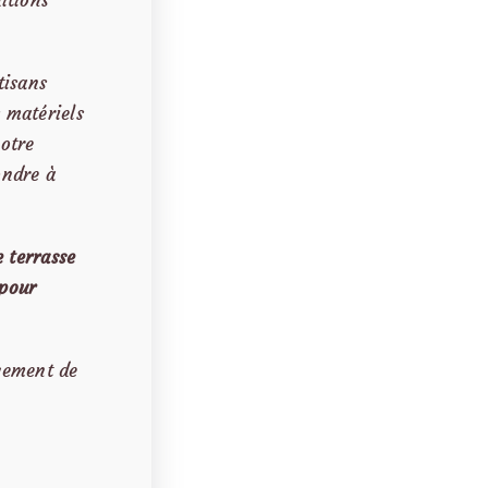
ditions
tisans
s matériels
votre
ondre à
 terrasse
 pour
gement de