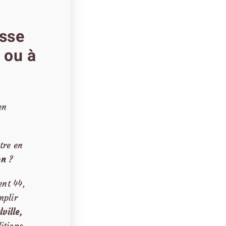
asse
 ou à
en
tre en
on
?
ent 44,
mplir
ville,