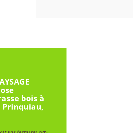
PAYSAGE
pose
rasse bois à
, Prinquiau,
it vos terrasses sur-