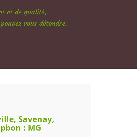
t et de qualité,
 pouvez vous détendre.
ille, Savenay,
mpbon : MG