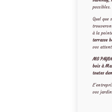
Savenay, 
possibles.
Quel que s
trouveront
à la poin
terrasse 
vos attent
MG PAYSAG
bois à Ma
toutes de
L’entrepr
vos jardin