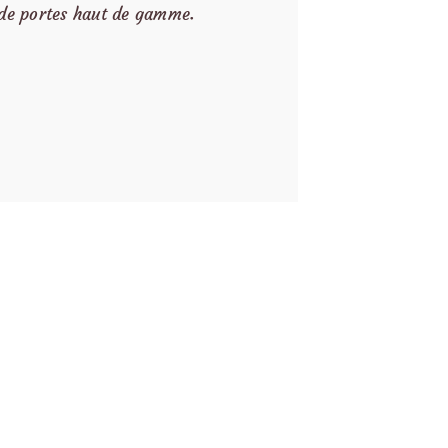
 de portes haut de gamme.
 clôtures et portails.
ville, en Loire-Atlantique (44).