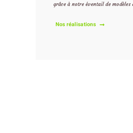
grâce à notre éventail de modèles
Nos réalisations
e disposition pour la conception et la pose de
 paysagiste ou de nous visitez sur place à Mal