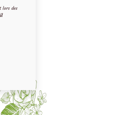
 lors des
il