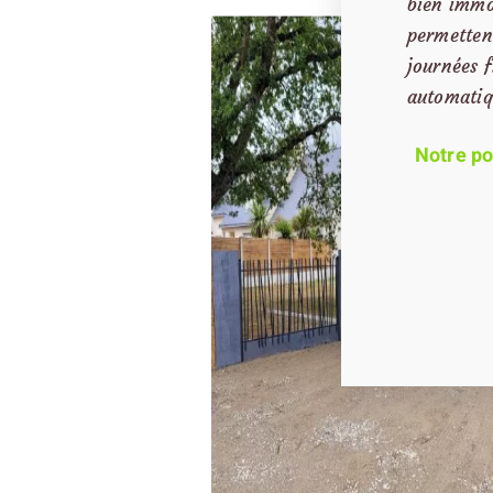
bien immob
permetten
journées f
automatiqu
Notre po