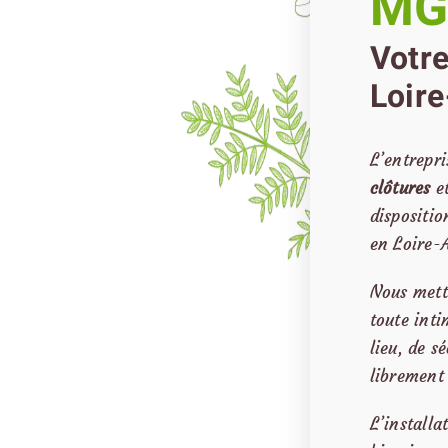
MG
Votre
Loire
L’entrepri
clôtures
e
dispositio
en Loire-
Nous metto
toute inti
lieu, de s
librement 
L’installa