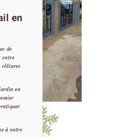
ail en
pes de
à votre
 clôtures
jardin en
remier
pratiquer
.
ue à votre